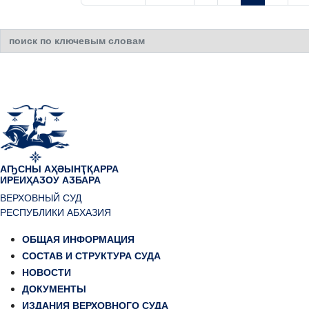
Искать...
АҦСНЫ АҲӘЫНҬҚАРРА
ИРЕИҲАӠОУ АӠБАРА
ВЕРХОВНЫЙ СУД
РЕСПУБЛИКИ АБХАЗИЯ
ОБЩАЯ ИНФОРМАЦИЯ
СОСТАВ И СТРУКТУРА СУДА
НОВОСТИ
ДОКУМЕНТЫ
ИЗДАНИЯ ВЕРХОВНОГО СУДА