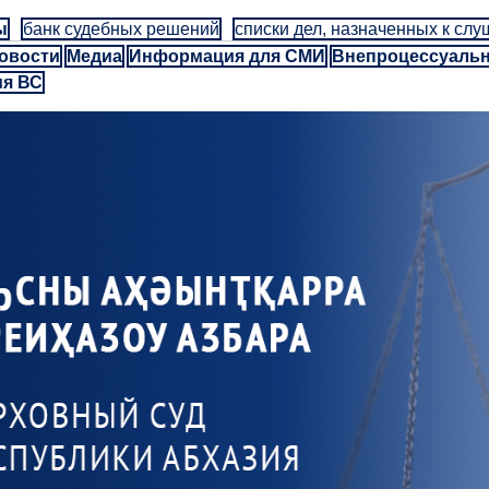
ы
банк судебных решений
списки дел, назначенных к сл
овости
Медиа
Информация для СМИ
Внепроцессуаль
ия ВС