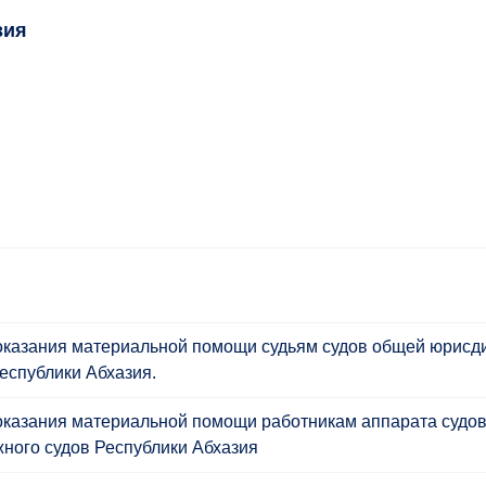
зия
оказания материальной помощи судьям судов общей юрисди
еспублики Абхазия.
оказания материальной помощи работникам аппарата судо
жного судов Республики Абхазия