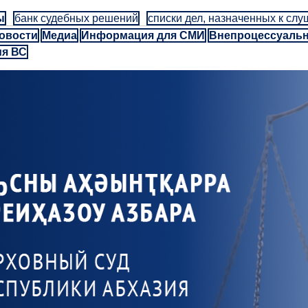
ы
банк судебных решений
списки дел, назначенных к сл
овости
Медиа
Информация для СМИ
Внепроцессуаль
ия ВС