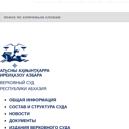
Искать...
АҦСНЫ АҲӘЫНҬҚАРРА
ИРЕИҲАӠОУ АӠБАРА
ВЕРХОВНЫЙ СУД
РЕСПУБЛИКИ АБХАЗИЯ
ОБЩАЯ ИНФОРМАЦИЯ
СОСТАВ И СТРУКТУРА СУДА
НОВОСТИ
ДОКУМЕНТЫ
ИЗДАНИЯ ВЕРХОВНОГО СУДА