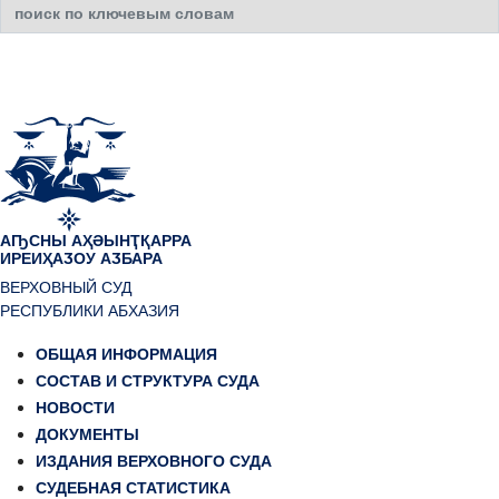
Искать...
АҦСНЫ АҲӘЫНҬҚАРРА
ИРЕИҲАӠОУ АӠБАРА
ВЕРХОВНЫЙ СУД
РЕСПУБЛИКИ АБХАЗИЯ
ОБЩАЯ ИНФОРМАЦИЯ
СОСТАВ И СТРУКТУРА СУДА
НОВОСТИ
ДОКУМЕНТЫ
ИЗДАНИЯ ВЕРХОВНОГО СУДА
СУДЕБНАЯ СТАТИСТИКА