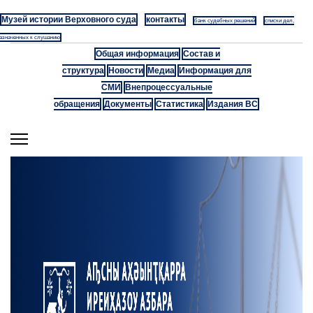
Музей истории Верховного суда
контакты
банк судебных решений
списки дел,
азначенных к слушанию
Общая информация
Состав и
структура
Новости
Медиа
Информация для
СМИ
Внепроцессуальные
обращения
Документы
Статистика
Издания ВС