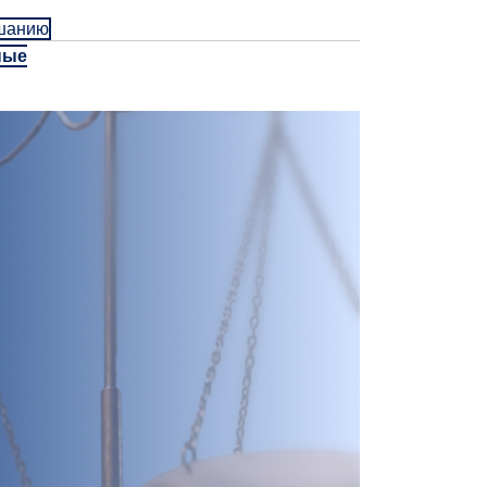
ушанию
ные