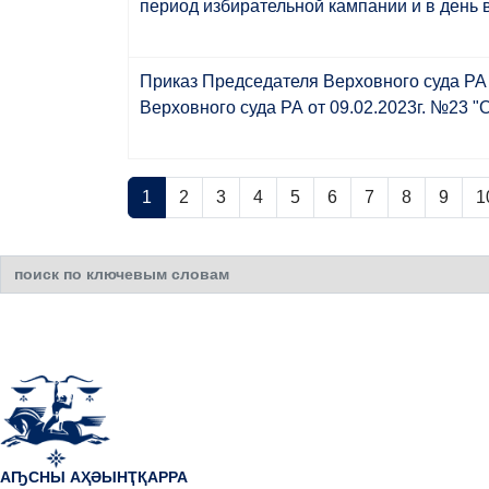
период избирательной кампании и в день 
Приказ Председателя Верховного суда РА 
Верховного суда РА от 09.02.2023г. №23 
1
2
3
4
5
6
7
8
9
1
Искать...
АҦСНЫ АҲӘЫНҬҚАРРА