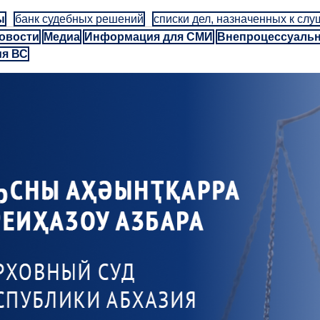
ы
банк судебных решений
списки дел, назначенных к сл
овости
Медиа
Информация для СМИ
Внепроцессуаль
ия ВС