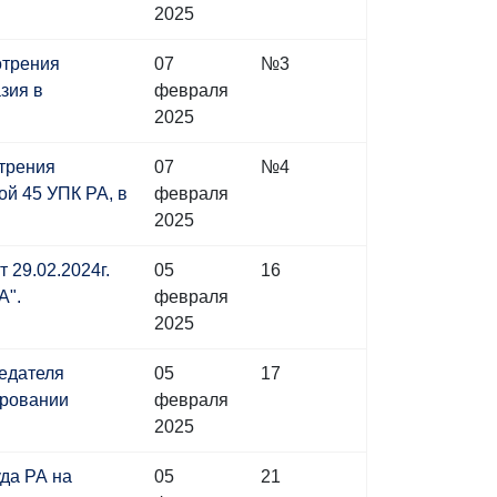
2025
отрения
07
№3
зия в
февраля
2025
отрения
07
№4
й 45 УПК РА, в
февраля
2025
 29.02.2024г.
05
16
А".
февраля
2025
седателя
05
17
ировании
февраля
2025
уда РА на
05
21