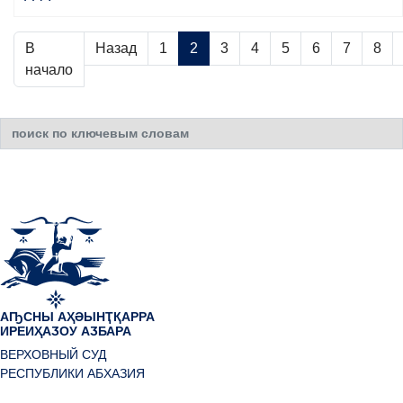
В
Назад
1
2
3
4
5
6
7
8
начало
Искать...
АҦСНЫ АҲӘЫНҬҚАРРА
ИРЕИҲАӠОУ АӠБАРА
ВЕРХОВНЫЙ СУД
РЕСПУБЛИКИ АБХАЗИЯ