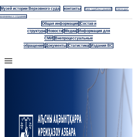
Музей истории Верховного суда
контакты
банк судебных решений
списки дел,
азначенных к слушанию
Общая информация
Состав и
структура
Новости
Медиа
Информация для
СМИ
Внепроцессуальные
обращения
Документы
Статистика
Издания ВС