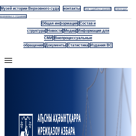
Музей истории Верховного суда
контакты
банк судебных решений
списки дел,
азначенных к слушанию
Общая информация
Состав и
структура
Новости
Медиа
Информация для
СМИ
Внепроцессуальные
обращения
Документы
Статистика
Издания ВС