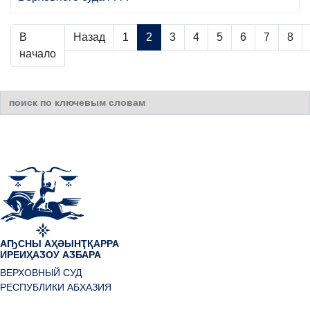
В
Назад
1
2
3
4
5
6
7
8
начало
Искать...
АҦСНЫ АҲӘЫНҬҚАРРА
ИРЕИҲАӠОУ АӠБАРА
ВЕРХОВНЫЙ СУД
РЕСПУБЛИКИ АБХАЗИЯ