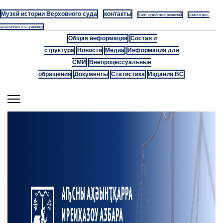
Музей истории Верховного суда
контакты
банк судебных решений
списки дел,
азначенных к слушанию
Общая информация
Состав и
структура
Новости
Медиа
Информация для
СМИ
Внепроцессуальные
обращения
Документы
Статистика
Издания ВС