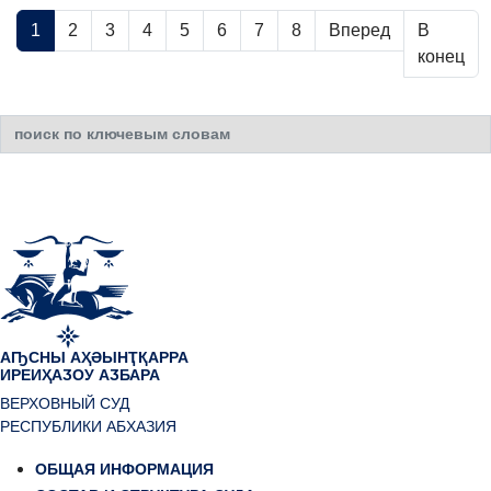
1
2
3
4
5
6
7
8
Вперед
В
конец
Искать...
АҦСНЫ АҲӘЫНҬҚАРРА
ИРЕИҲАӠОУ АӠБАРА
ВЕРХОВНЫЙ СУД
РЕСПУБЛИКИ АБХАЗИЯ
ОБЩАЯ ИНФОРМАЦИЯ