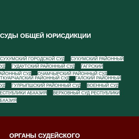
СУДЫ ОБЩЕЙ ЮРИСДИКЦИИ
СУХУМСКИЙ ГОРОДСКОЙ СУД
СУХУМСКИЙ РАЙОННЫЙ
УД
ГУДАУТСКИЙ РАЙОННЫЙ СУД
ГАГРСКИЙ
АЙОННЫЙ СУД
ОЧАМЧЫРСКИЙ РАЙОННЫЙ СУД
ТКУАРЧАЛСКИЙ РАЙОННЫЙ СУД
ГАЛСКИЙ РАЙОННЫЙ
УД
ГУЛРЫПШСКИЙ РАЙОННЫЙ СУД
ВОЕННЫЙ СУД
ЕСПУБЛИКИ АБХАЗИЯ
ВЕРХОВНЫЙ СУД РЕСПУБЛИКИ
БХАЗИЯ
ОРГАНЫ СУДЕЙСКОГО