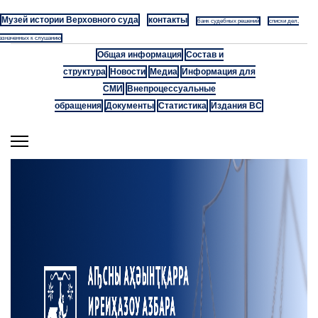
Музей истории Верховного суда
контакты
банк судебных решений
списки дел,
азначенных к слушанию
Общая информация
Состав и
структура
Новости
Медиа
Информация для
СМИ
Внепроцессуальные
обращения
Документы
Статистика
Издания ВС