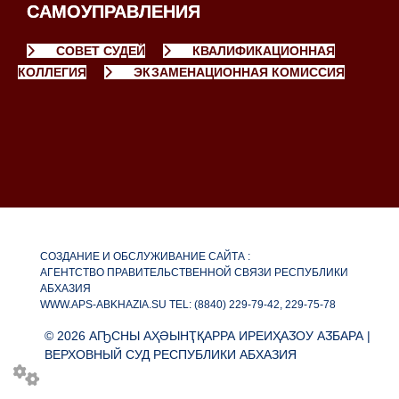
САМОУПРАВЛЕНИЯ
СОВЕТ СУДЕЙ
КВАЛИФИКАЦИОННАЯ
КОЛЛЕГИЯ
ЭКЗАМЕНАЦИОННАЯ КОМИССИЯ
СОЗДАНИЕ И ОБСЛУЖИВАНИЕ САЙТА :
АГЕНТСТВО ПРАВИТЕЛЬСТВЕННОЙ СВЯЗИ РЕСПУБЛИКИ
АБХАЗИЯ
WWW.APS-ABKHAZIA.SU TEL: (8840) 229-79-42, 229-75-78
© 2026 АҦСНЫ АҲӘЫНҬҚАРРА ИРЕИҲАӠОУ АӠБАРА |
ВЕРХОВНЫЙ СУД РЕСПУБЛИКИ АБХАЗИЯ