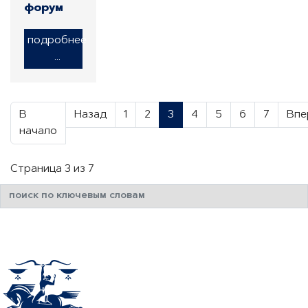
форум
подробнее
...
В
Назад
1
2
3
4
5
6
7
Впе
начало
Страница 3 из 7
Искать...