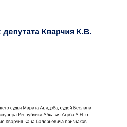
 депутата Кварчия К.В.
щего судьи Марата Авидзба, судей Беслана
курора Республики Абхазия Агрба А.Н. о
зия Кварчия Кана Валерьевича признаков