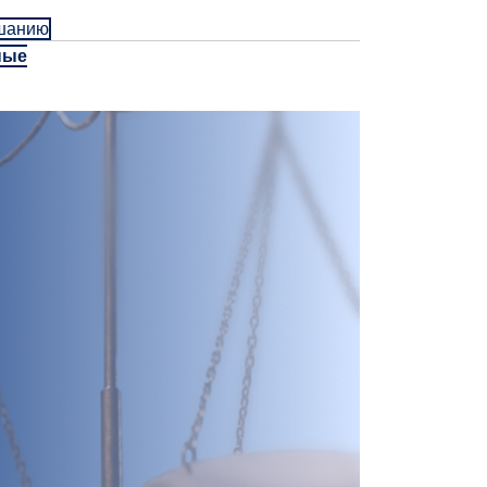
ушанию
ные