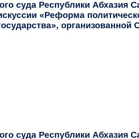
го суда Республики Абхазия С
искуссии «Реформа политическо
государства», организованной
го суда Республики Абхазия С