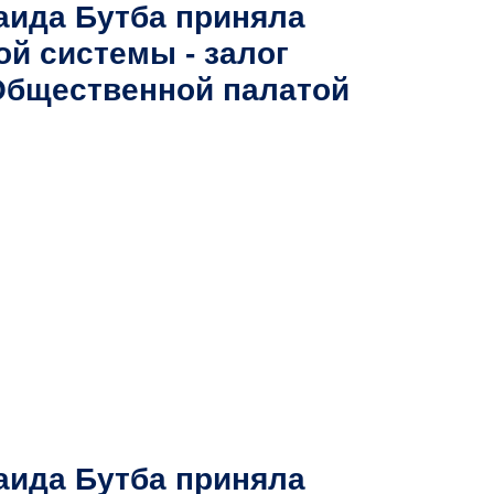
аида Бутба приняла
й системы - залог
 Общественной палатой
аида Бутба приняла