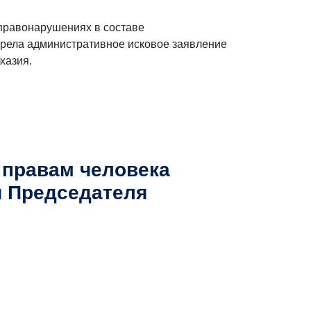
 правонарушениях в составе
трела административное исковое заявление
хазия.
 правам человека
я Председателя