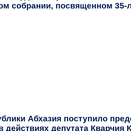
ном собрании, посвященном 35-
блики Абхазия поступило пред
в действиях депутата Кварчия К