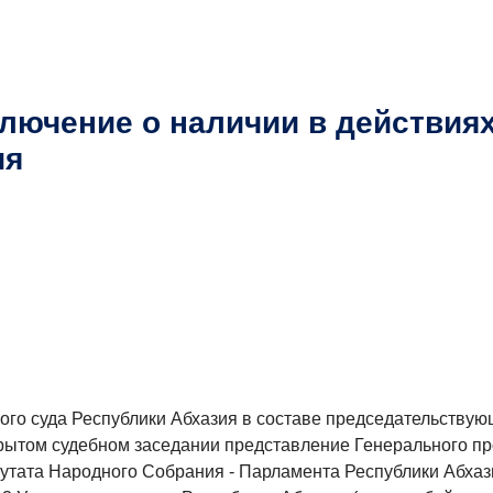
лючение о наличии в действиях
ия
ного суда Республики Абхазия в составе председательствую
рытом судебном заседании представление Генерального про
путата Народного Собрания - Парламента Республики Абха