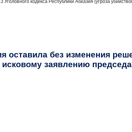
3 Уголовного кодекса Республики Абхазия (угроза убийств
я оставила без изменения реш
о исковому заявлению председ