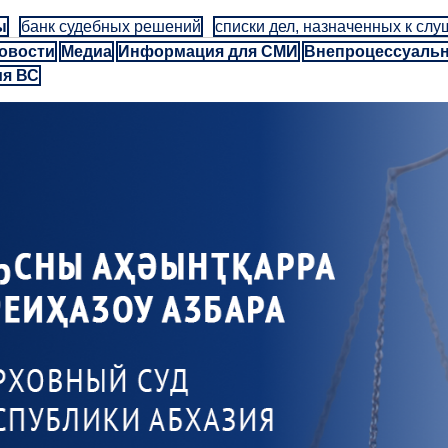
ы
банк судебных решений
списки дел, назначенных к сл
овости
Медиа
Информация для СМИ
Внепроцессуаль
ия ВС