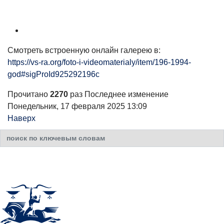
Смотреть встроенную онлайн галерею в:
https://vs-ra.org/foto-i-videomaterialy/item/196-1994-
god#sigProId925292196c
Прочитано
2270
раз
Последнее изменение
Понедельник, 17 февраля 2025 13:09
Наверх
Искать...