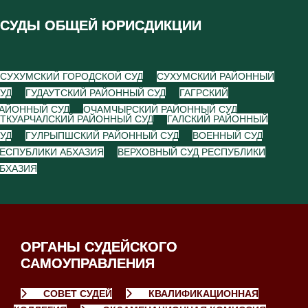
СУДЫ ОБЩЕЙ ЮРИСДИКЦИИ
СУХУМСКИЙ ГОРОДСКОЙ СУД
СУХУМСКИЙ РАЙОННЫЙ
УД
ГУДАУТСКИЙ РАЙОННЫЙ СУД
ГАГРСКИЙ
АЙОННЫЙ СУД
ОЧАМЧЫРСКИЙ РАЙОННЫЙ СУД
ТКУАРЧАЛСКИЙ РАЙОННЫЙ СУД
ГАЛСКИЙ РАЙОННЫЙ
УД
ГУЛРЫПШСКИЙ РАЙОННЫЙ СУД
ВОЕННЫЙ СУД
ЕСПУБЛИКИ АБХАЗИЯ
ВЕРХОВНЫЙ СУД РЕСПУБЛИКИ
БХАЗИЯ
ОРГАНЫ СУДЕЙСКОГО
САМОУПРАВЛЕНИЯ
СОВЕТ СУДЕЙ
КВАЛИФИКАЦИОННАЯ