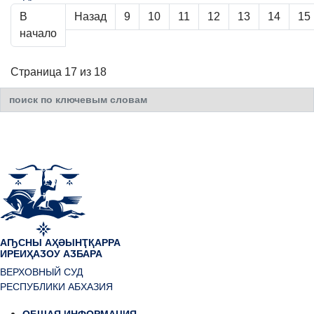
В
Назад
9
10
11
12
13
14
15
начало
Страница 17 из 18
Искать...
АҦСНЫ АҲӘЫНҬҚАРРА
ИРЕИҲАӠОУ АӠБАРА
ВЕРХОВНЫЙ СУД
РЕСПУБЛИКИ АБХАЗИЯ