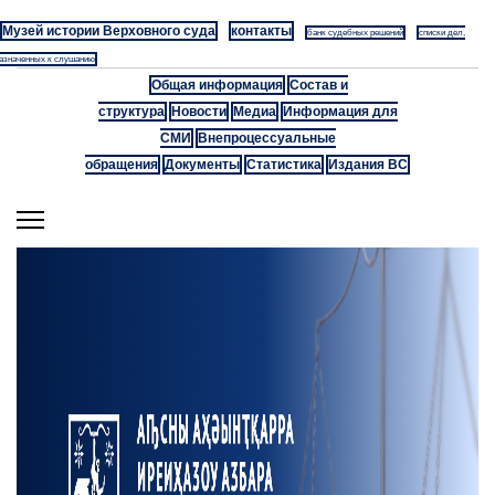
Музей истории Верховного суда
контакты
банк судебных решений
списки дел,
азначенных к слушанию
Общая информация
Состав и
структура
Новости
Медиа
Информация для
СМИ
Внепроцессуальные
обращения
Документы
Статистика
Издания ВС