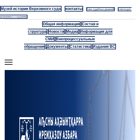
Музей истории Верховного суда
контакты
банк судебных решений
списки дел,
азначенных к слушанию
Общая информация
Состав и
структура
Новости
Медиа
Информация для
СМИ
Внепроцессуальные
обращения
Документы
Статистика
Издания ВС