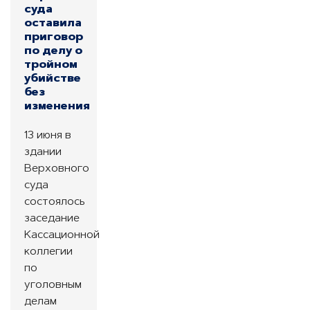
суда
оставила
приговор
по делу о
тройном
убийстве
без
изменения
13 июня в
здании
Верховного
суда
состоялось
заседание
Кассационной
коллегии
по
уголовным
делам