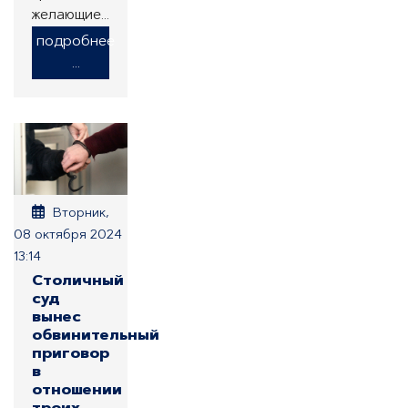
желающие…
подробнее
...
Вторник,
08 октября 2024
13:14
Столичный
суд
вынес
обвинительный
приговор
в
отношении