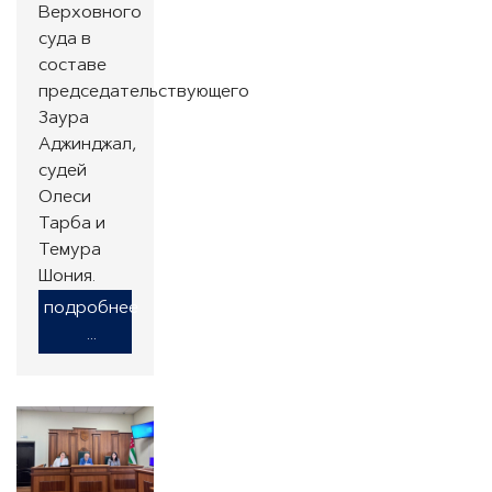
Верховного
суда в
составе
председательствующего
Заура
Аджинджал,
судей
Олеси
Тарба и
Темура
Шония.
подробнее
...