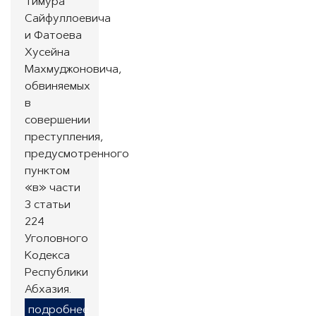
Тимура
Сайфуллоевича
и Фатоева
Хусейна
Махмуджоновича,
обвиняемых
в
совершении
преступления,
предусмотренного
пунктом
«в» части
3 статьи
224
Уголовного
Кодекса
Республики
Абхазия.
подробнее