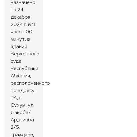
назначено
на 24
декабря
2024 г. в 11
часов 00
минут, в
здании
Верховного
суда
Республики
Абхазия,
расположенного
по адресу:
РА, г.
Сухум, ул.
Лакоба/
Ардзинба
2/5.
Граждане,