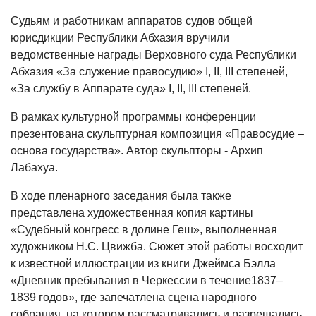
Судьям и работникам аппаратов судов общей
юрисдикции Республики Абхазия вручили
ведомственные награды Верховного суда Республики
Абхазия «За служение правосудию» I, II, III степеней,
«За службу в Аппарате суда» I, II, III степеней.
В рамках культурной программы конференции
презентована скульптурная композиция «Правосудие –
основа государства». Автор скульпторы - Архип
Лабахуа.
В ходе пленарного заседания была также
представлена художественная копия картины
«Судебный конгресс в долине Геш», выполненная
художником Н.С. Цвижба. Сюжет этой работы восходит
к известной иллюстрации из книги Джеймса Бэлла
«Дневник пребывания в Черкессии в течение1837–
1839 годов», где запечатлена сцена народного
собрания, на котором рассматривались и разрешались