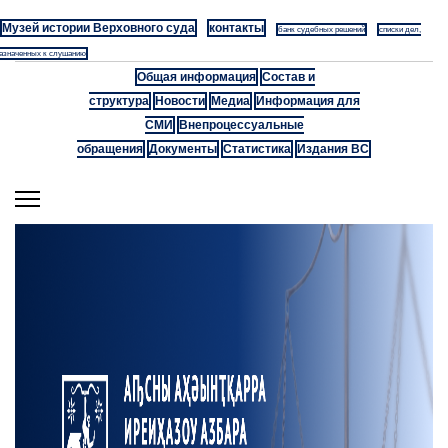
Музей истории Верховного суда
контакты
банк судебных решений
списки дел,
азначенных к слушанию
Общая информация
Состав и
структура
Новости
Медиа
Информация для
СМИ
Внепроцессуальные
обращения
Документы
Статистика
Издания ВС