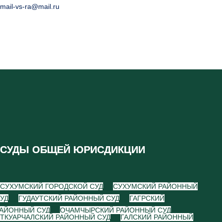
mail-vs-ra@mail.ru
СУДЫ ОБЩЕЙ ЮРИСДИКЦИИ
СУХУМСКИЙ ГОРОДСКОЙ СУД
СУХУМСКИЙ РАЙОННЫЙ
УД
ГУДАУТСКИЙ РАЙОННЫЙ СУД
ГАГРСКИЙ
АЙОННЫЙ СУД
ОЧАМЧЫРСКИЙ РАЙОННЫЙ СУД
ТКУАРЧАЛСКИЙ РАЙОННЫЙ СУД
ГАЛСКИЙ РАЙОННЫЙ