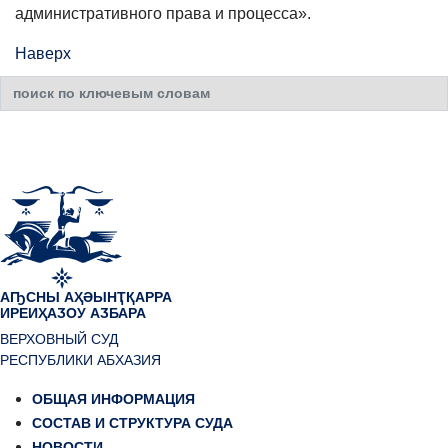
административного права и процесса».
Наверх
Искать...
АҦСНЫ АҲӘЫНҬҚАРРА
ИРЕИҲАӠОУ АӠБАРА
ВЕРХОВНЫЙ СУД
РЕСПУБЛИКИ АБХАЗИЯ
ОБЩАЯ ИНФОРМАЦИЯ
СОСТАВ И СТРУКТУРА СУДА
НОВОСТИ