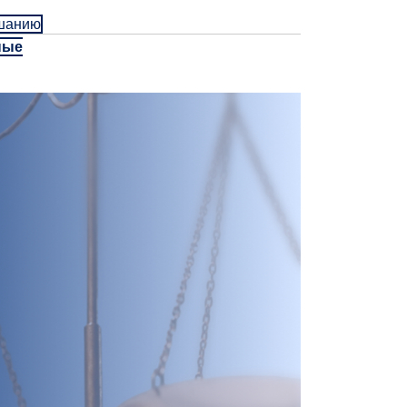
ушанию
ные