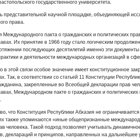
вастопольского государственного университета.
ль представительной научной площадке, объединяющей иссл
ого права.
 Международного пакта о гражданских и политических пра
равах. Их принятие в 1966 году стало логическим продолж
ротяжении последующих десятилетий именно эти документы
рактики и деятельности международных организаций в сфере
то в этой связи особое значение имеет конституционное з
. Так, в соответствии со статьей 11 Конституции Республи
ражданина, закрепленные во Всеобщей декларации прав че
равах, Международном пакте о гражданских и политических
.
тво, что Конституция Республики Абхазия не ограничивается
х также упоминаются «иные общепризнанные международно
ав человека. Такой подход позволяет учитывать динамично
, деклараций и принципов, направленных на дальнейшее 