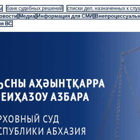
ы
банк судебных решений
списки дел, назначенных к сл
овости
Медиа
Информация для СМИ
Внепроцессуаль
ия ВС