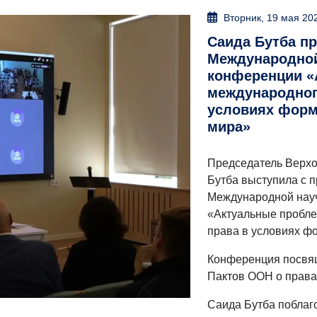
Вторник, 19 мая 20
Саида Бутба пр
Международной
конференции 
международного
условиях форм
мира»
Председатель Верхо
Бутба выступила с п
Международной нау
«Актуальные пробле
права в условиях ф
Конференция посвя
Пактов ООН о права
Саида Бутба поблаг